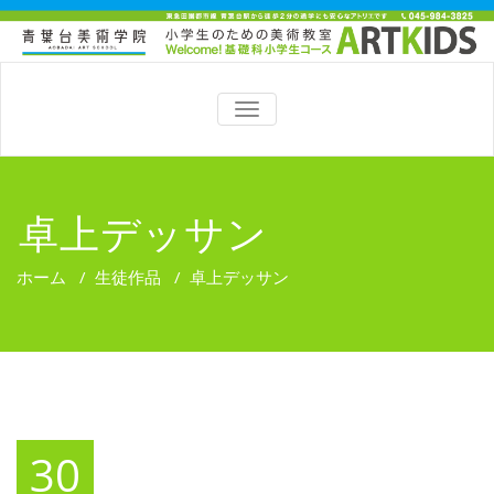
TOGGLE
NAVIGATION
卓上デッサン
ホーム
/
生徒作品
/
卓上デッサン
30