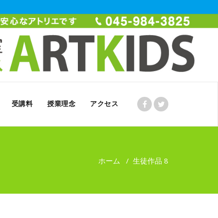
受講料
授業理念
アクセス
ホーム
/
生徒作品 8