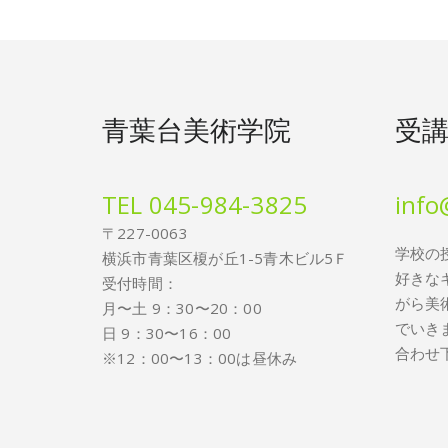
青葉台美術学院
受
TEL 045-984-3825
info
〒227-0063
学校の
横浜市青葉区榎が丘1-5青木ビル5Ｆ
好きな
受付時間：
がら美
月〜土 9：30〜20：00
でいき
日 9：30〜16：00
合わせ
※12：00〜13：00は昼休み